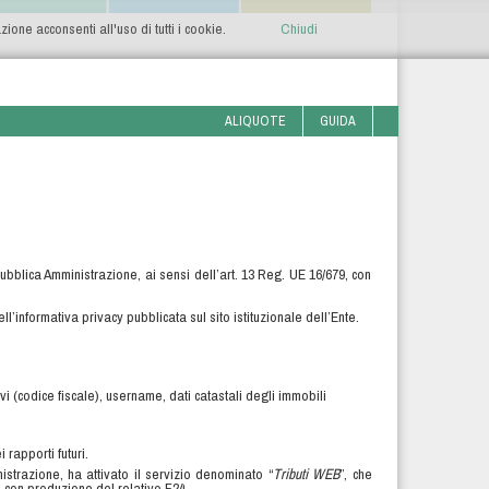
one acconsenti all'uso di tutti i cookie.
Chiudi
ALIQUOTE
GUIDA
 Pubblica Amministrazione, ai sensi dell’art. 13 Reg. UE 16/679, con
’informativa privacy pubblicata sul sito istituzionale dell’Ente.
ivi (codice fiscale), username, dati catastali degli immobili
 rapporti futuri.
istrazione, ha attivato il servizio denominato “
Tributi WEB
”, che
MU con produzione del relativo F24